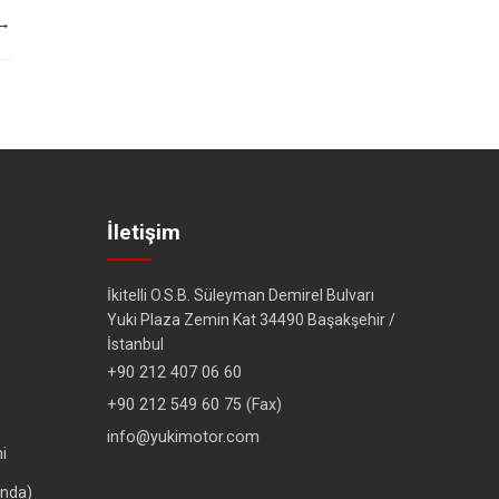
 →
İletişim
İkitelli O.S.B. Süleyman Demirel Bulvarı
Yuki Plaza Zemin Kat 34490 Başakşehir /
İstanbul
+90 212 407 06 60
+90 212 549 60 75 (Fax)
info@yukimotor.com
i
ında)