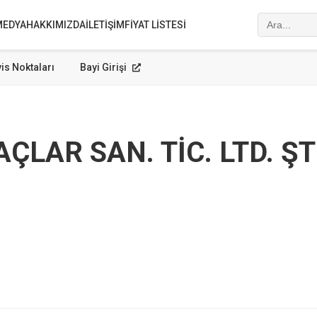
MEDYA
HAKKIMIZDA
İLETIŞIM
FIYAT LISTESI
is Noktaları
Bayi Girişi
LAR SAN. TİC. LTD. ŞT