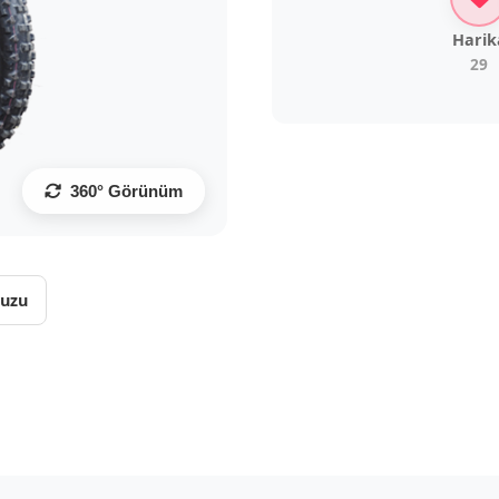
Harik
29
360° Görünüm
vuzu