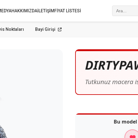
MEDYA
HAKKIMIZDA
İLETIŞIM
FIYAT LISTESI
is Noktaları
Bayi Girişi
DIRTYPAW
Tutkunuz macera is
Bu model