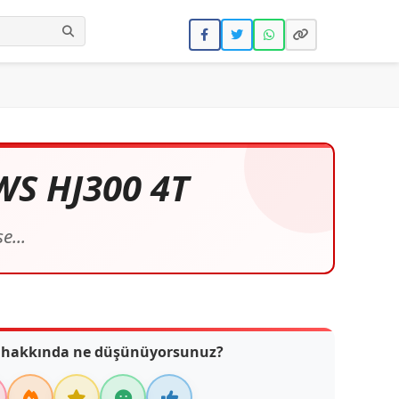
Ara
S HJ300 4T
e...
 hakkında ne düşünüyorsunuz?