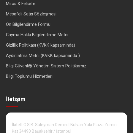
Miras & Felsefe
Mesafeli Satış Sözleşmesi
Ön Bilgilendirme Formu
Cayma Hakkı Bilgilendirme Metni
Gizlilik Politikası (KVKK kapsamında)
Aydınlatma Metni (KVKK kapsamında )
Bilgi Güvenliği Yönetim Sistem Politikamız
Bilgi Toplumu Hizmetleri
İletişim
İkitelli O.S.B. Süleyman Demirel Bulvarı Yuki Plaza Zemin
Kat 34490 Başakşehir / İstanbul