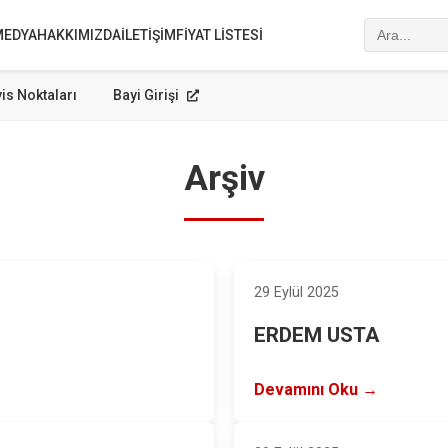
MEDYA
HAKKIMIZDA
İLETIŞIM
FIYAT LISTESI
is Noktaları
Bayi Girişi
Arşiv
29 Eylül 2025
ERDEM USTA
Devamını Oku →