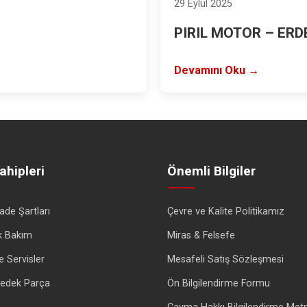
29 Eylül 2025
PIRIL MOTOR – ER
Devamını Oku →
ahipleri
Önemli Bilgiler
İade Şartları
Çevre ve Kalite Politikamız
k Bakım
Miras & Felsefe
e Servisler
Mesafeli Satış Sözleşmesi
 Yedek Parça
Ön Bilgilendirme Formu