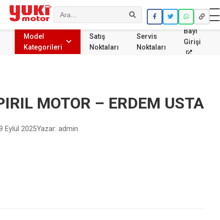
Ara
Bayi
Model
Satış
Servis
Girişi
Kategorileri
Noktaları
Noktaları
PIRIL MOTOR – ERDEM USTA
9 Eylül 2025
Yazar: admin