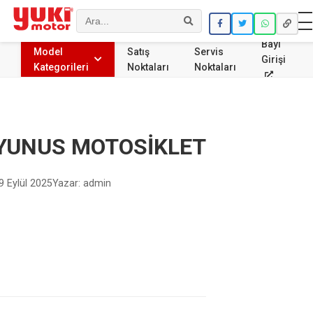
Ara
Bayi
Model
Satış
Servis
Girişi
Kategorileri
Noktaları
Noktaları
YUNUS MOTOSİKLET
9 Eylül 2025
Yazar: admin