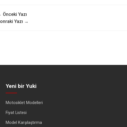
 Önceki Yazı
onraki Yazı →
Yeni bir Yuki
Motosiklet Modelleri
Fiyat Listesi
Model Karşılaştırma