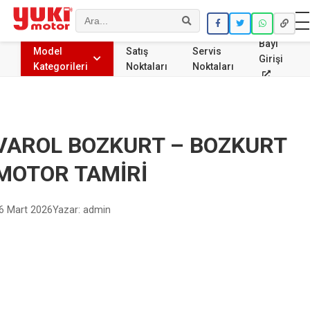
Ara
Bayi
Model
Satış
Servis
Girişi
Kategorileri
Noktaları
Noktaları
VAROL BOZKURT – BOZKURT
MOTOR TAMİRİ
6 Mart 2026
Yazar: admin