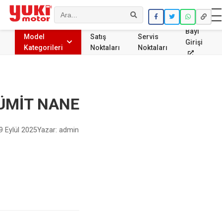
Ara
Bayi
Model
Satış
Servis
Girişi
Kategorileri
Noktaları
Noktaları
ÜMİT NANE
9 Eylül 2025
Yazar: admin