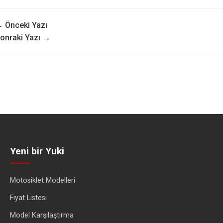
 Önceki Yazı
onraki Yazı →
Yeni bir Yuki
Motosiklet Modelleri
Fiyat Listesi
Model Karşılaştırma