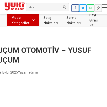
Ara
Bayi
Model
Satış
Servis
Girişi
Kategorileri
Noktaları
Noktaları
UÇUM OTOMOTİV – YUSUF
UÇUM
9 Eylül 2025
Yazar: admin