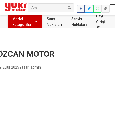
Ara
Bayi
Model
Satış
Servis
Girişi
Kategorileri
Noktaları
Noktaları
ÖZCAN MOTOR
9 Eylül 2025
Yazar: admin