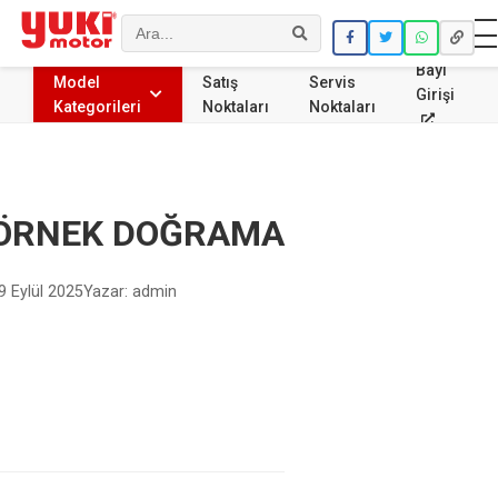
Ara
Bayi
Model
Satış
Servis
Girişi
Kategorileri
Noktaları
Noktaları
ÖRNEK DOĞRAMA
9 Eylül 2025
Yazar: admin