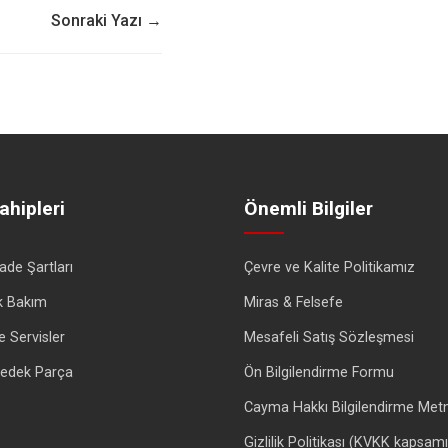
Sonraki Yazı →
ahipleri
Önemli Bilgiler
İade Şartları
Çevre ve Kalite Politikamız
k Bakım
Miras & Felsefe
e Servisler
Mesafeli Satış Sözleşmesi
 Yedek Parça
Ön Bilgilendirme Formu
Cayma Hakkı Bilgilendirme Metn
Gizlilik Politikası (KVKK kapsam