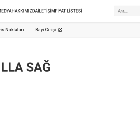
MEDYA
HAKKIMIZDA
İLETIŞIM
FIYAT LISTESI
is Noktaları
Bayi Girişi
İLLA SAĞ