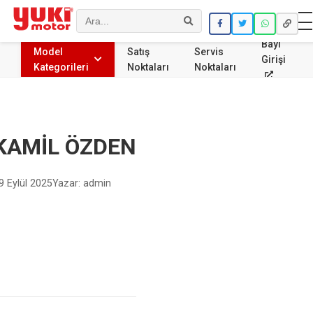
Ara
Bayi
Model
Satış
Servis
Girişi
Kategorileri
Noktaları
Noktaları
KAMİL ÖZDEN
9 Eylül 2025
Yazar: admin