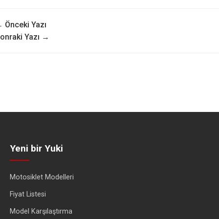
 Önceki Yazı
onraki Yazı →
Yeni bir Yuki
Motosiklet Modelleri
Fiyat Listesi
Model Karşılaştırma