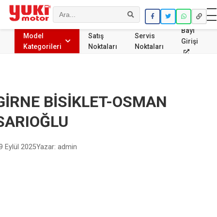
Ara
Bayi
Model
Satış
Servis
Girişi
Kategorileri
Noktaları
Noktaları
GİRNE BİSİKLET-OSMAN
SARIOĞLU
9 Eylül 2025
Yazar: admin