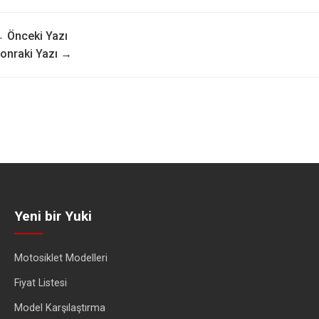
 Önceki Yazı
onraki Yazı →
Yeni bir Yuki
Motosiklet Modelleri
Fiyat Listesi
Model Karşılaştırma