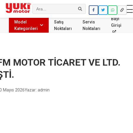
Ara
Bayi
Model
Satış
Servis
Girişi
Kategorileri
Noktaları
Noktaları
FM MOTOR TİCARET VE LTD.
ŞTİ.
0 Mayıs 2026
Yazar: admin