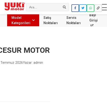
Ara
Bayi
Model
Satış
Servis
Girişi
Kategorileri
Noktaları
Noktaları
CESUR MOTOR
 Temmuz 2026
Yazar: admin