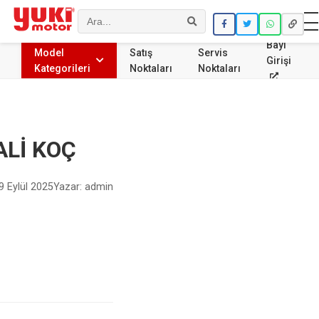
Ara
Bayi
Model
Satış
Servis
Girişi
Kategorileri
Noktaları
Noktaları
ALİ KOÇ
9 Eylül 2025
Yazar: admin