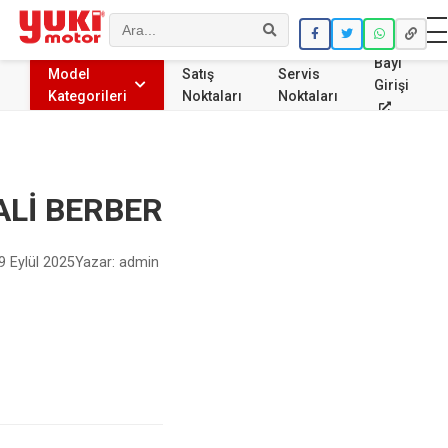
Ara
Bayi
Model
Satış
Servis
Girişi
Kategorileri
Noktaları
Noktaları
ALİ BERBER
9 Eylül 2025
Yazar: admin