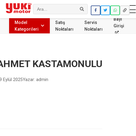
Ara
Bayi
Model
Satış
Servis
Girişi
Kategorileri
Noktaları
Noktaları
AHMET KASTAMONULU
9 Eylül 2025
Yazar: admin