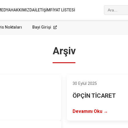
MEDYA
HAKKIMIZDA
İLETIŞIM
FIYAT LISTESI
is Noktaları
Bayi Girişi
Arşiv
30 Eylül 2025
ÖPÇİN TİCARET
Devamını Oku →