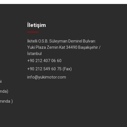
İletişim
İkitelli O.S.B. Süleyman Demirel Bulvarı
Yuki Plaza Zemin Kat 34490 Başakşehir /
İstanbul
+90 212 407 06 60
+90 212 549 60 75 (Fax)
info@yukimotor.com
i
ında)
mında )