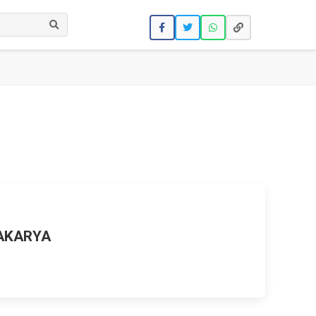
Ara
AKARYA