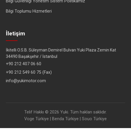
Bilgi Güvenliği Yönetim Sistem Politikamız
Bilgi Toplumu Hizmetleri
İletişim
İkitelli O.S.B. Süleyman Demirel Bulvarı Yuki Plaza Zemin Kat
34490 Başakşehir / İstanbul
+90 212 407 06 60
+90 212 549 60 75 (Fax)
info@yukimotor.com
Telif Hakkı © 2026 Yuki. Tüm hakları saklıdır.
Voge Türkiye
|
Benda Türkiye
|
Souo Türkiye