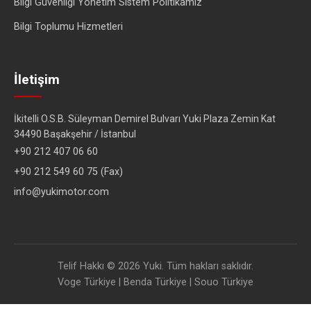
Bilgi Güvenliği Yönetim Sistem Politikamız
Bilgi Toplumu Hizmetleri
İletişim
İkitelli O.S.B. Süleyman Demirel Bulvarı Yuki Plaza Zemin Kat
34490 Başakşehir / İstanbul
+90 212 407 06 60
+90 212 549 60 75 (Fax)
info@yukimotor.com
Telif Hakkı © 2026 Yuki. Tüm hakları saklıdır.
Voge Türkiye
|
Benda Türkiye
|
Souo Türkiye