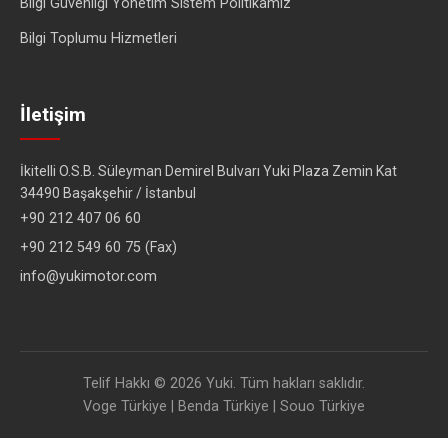
Bilgi Güvenliği Yönetim Sistem Politikamız
Bilgi Toplumu Hizmetleri
İletişim
İkitelli O.S.B. Süleyman Demirel Bulvarı Yuki Plaza Zemin Kat
34490 Başakşehir / İstanbul
+90 212 407 06 60
+90 212 549 60 75 (Fax)
info@yukimotor.com
Telif Hakkı © 2026 Yuki. Tüm hakları saklıdır.
Voge Türkiye
|
Benda Türkiye
|
Souo Türkiye