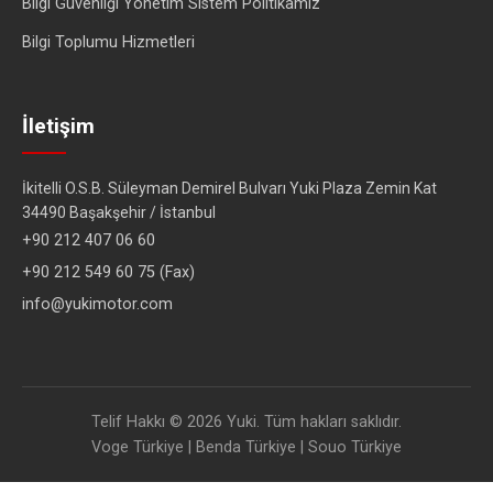
Bilgi Güvenliği Yönetim Sistem Politikamız
Bilgi Toplumu Hizmetleri
İletişim
İkitelli O.S.B. Süleyman Demirel Bulvarı Yuki Plaza Zemin Kat
34490 Başakşehir / İstanbul
+90 212 407 06 60
+90 212 549 60 75 (Fax)
info@yukimotor.com
Telif Hakkı © 2026 Yuki. Tüm hakları saklıdır.
Voge Türkiye
|
Benda Türkiye
|
Souo Türkiye