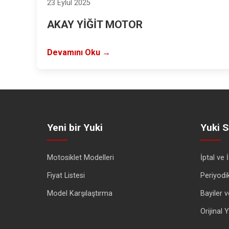
23 Eylül 2025
AKAY YİĞİT MOTOR
Devamını Oku →
Yeni bir Yuki
Yuki S
Motosiklet Modelleri
İptal ve 
Fiyat Listesi
Periyodi
Model Karşılaştırma
Bayiler v
Orijinal