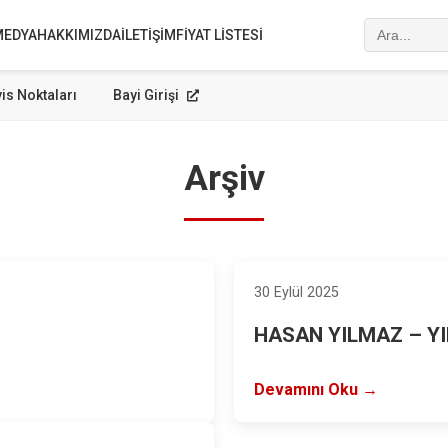
MEDYA
HAKKIMIZDA
İLETIŞIM
FIYAT LISTESI
is Noktaları
Bayi Girişi
Arşiv
30 Eylül 2025
HASAN YILMAZ – Y
Devamını Oku →