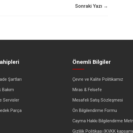
Sonraki Yazı →
ahipleri
Önemli Bilgiler
İade Şartları
Çevre ve Kalite Politikamız
k Bakım
Miras & Felsefe
e Servisler
Mesafeli Satış Sözleşmesi
 Yedek Parça
Ön Bilgilendirme Formu
Cayma Hakkı Bilgilendirme Metn
Gizlilik Politikası (KVKK kapsam