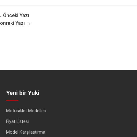
 Önceki Yazı
onraki Yazı →
Yeni bir Yuki
Motosiklet Modelleri
Fiyat Listesi
Model Karşılaştırma