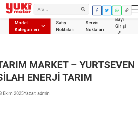
Ara
Bayi
Model
Satış
Servis
Girişi
Kategorileri
Noktaları
Noktaları
TARIM MARKET – YURTSEVEN
SİLAH ENERJİ TARIM
8 Ekim 2025
Yazar: admin