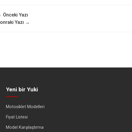
 Önceki Yazı
onraki Yazı →
Yeni bir Yuki
Motosiklet Modelleri
Fiyat Listesi
Model Karşılaştırma