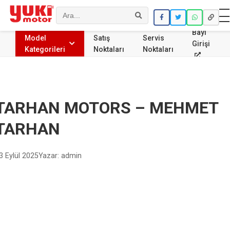
Ara
Bayi
Model
Satış
Servis
Girişi
Kategorileri
Noktaları
Noktaları
TARHAN MOTORS – MEHMET
TARHAN
3 Eylül 2025
Yazar: admin