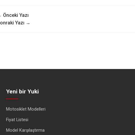
 Önceki Yazı
onraki Yazı →
Yeni bir Yuki
Motosiklet Modelleri
Fiyat Listesi
Model Karşılaştırma