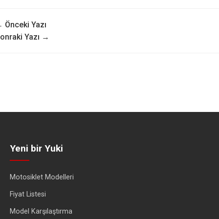
 Önceki Yazı
onraki Yazı →
Yeni bir Yuki
Motosiklet Modelleri
Fiyat Listesi
Model Karşılaştırma