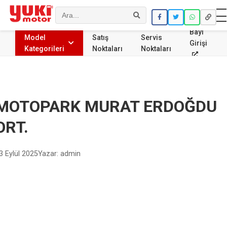
Ara
Bayi
Model
Satış
Servis
Girişi
Kategorileri
Noktaları
Noktaları
MOTOPARK MURAT ERDOĞDU
ORT.
3 Eylül 2025
Yazar: admin