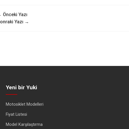
 Önceki Yazı
onraki Yazı →
Yeni bir Yuki
Motosiklet Modelleri
Fiyat Listesi
Model Karşılaştırma