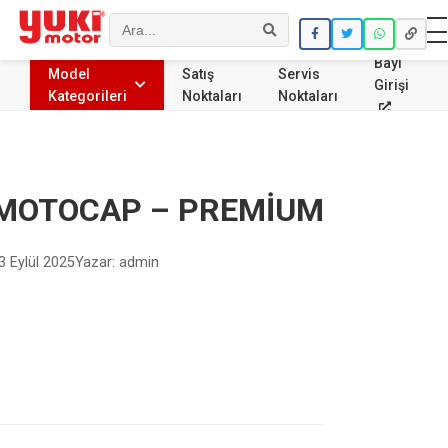
Ara
Bayi
Model
Satış
Servis
Girişi
Kategorileri
Noktaları
Noktaları
MOTOCAP – PREMİUM
3 Eylül 2025
Yazar: admin