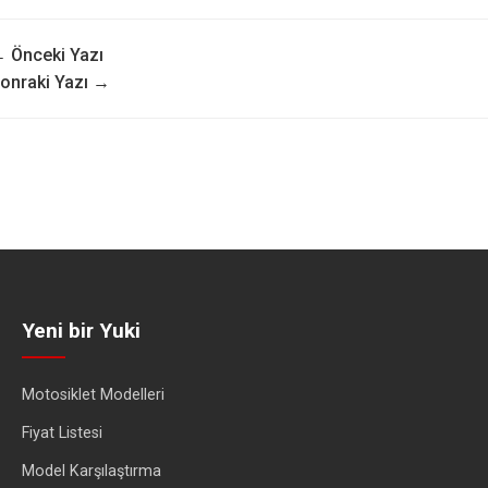
 Önceki Yazı
onraki Yazı →
Yeni bir Yuki
Motosiklet Modelleri
Fiyat Listesi
Model Karşılaştırma