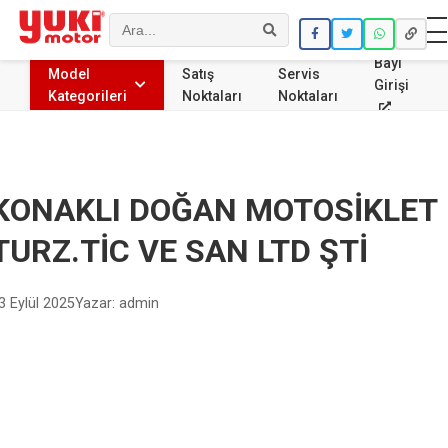
Ara
Bayi
Model
Satış
Servis
Girişi
Kategorileri
Noktaları
Noktaları
KONAKLI DOĞAN MOTOSİKLET
TURZ.TİC VE SAN LTD ŞTİ
3 Eylül 2025
Yazar: admin