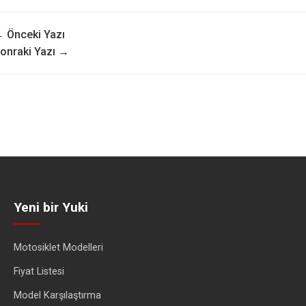
 Önceki Yazı
onraki Yazı →
Yeni bir Yuki
Motosiklet Modelleri
Fiyat Listesi
Model Karşılaştırma