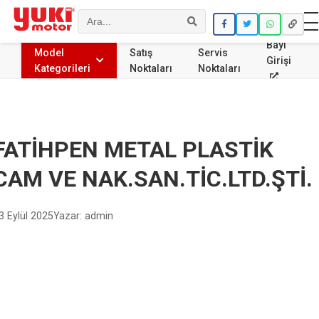
Ara
Bayi
Model
Satış
Servis
Girişi
Kategorileri
Noktaları
Noktaları
FATİHPEN METAL PLASTİK
CAM VE NAK.SAN.TİC.LTD.ŞTİ.
3 Eylül 2025
Yazar: admin