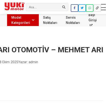
Ara
Bayi
Model
Satış
Servis
Girişi
Kategorileri
Noktaları
Noktaları
ARI OTOMOTİV – MEHMET ARI
8 Ekim 2025
Yazar: admin