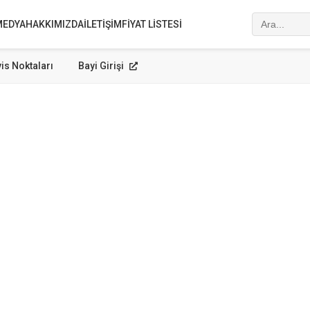
MEDYA
HAKKIMIZDA
İLETIŞIM
FIYAT LISTESI
is Noktaları
Bayi Girişi